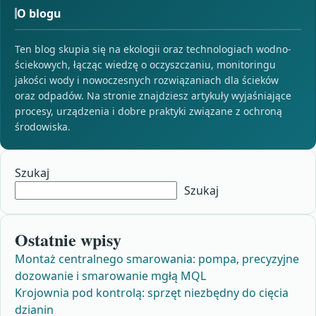
O blogu
Ten blog skupia się na ekologii oraz technologiach wodno-
ściekowych, łącząc wiedzę o oczyszczaniu, monitoringu
jakości wody i nowoczesnych rozwiązaniach dla ścieków
oraz odpadów. Na stronie znajdziesz artykuły wyjaśniające
procesy, urządzenia i dobre praktyki związane z ochroną
środowiska.
Szukaj
Szukaj
Ostatnie wpisy
Montaż centralnego smarowania: pompa, precyzyjne
dozowanie i smarowanie mgłą MQL
Krojownia pod kontrolą: sprzęt niezbędny do cięcia
dzianin