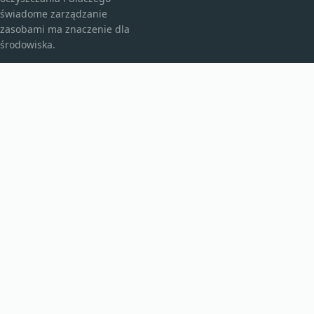
świadome zarządzanie
zasobami ma znaczenie dla
środowiska.
KATEGORIE
Bez kategorii
Bez kategorii
TEMATY
Edukacja Ekologiczna
Ekologiczne Rozwiązania
WIĘCEJ
Technologie Oczyszczania
Zrównoważony System Wodny