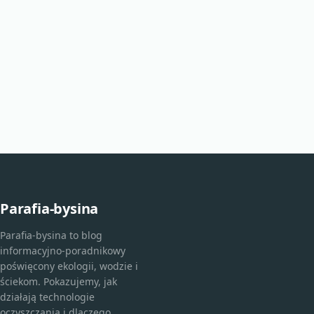
Parafia-bysina
Parafia-bysina to blog
informacyjno-poradnikowy
poświęcony ekologii, wodzie i
ściekom. Pokazujemy, jak
działają technologie
oczyszczania i dlaczego