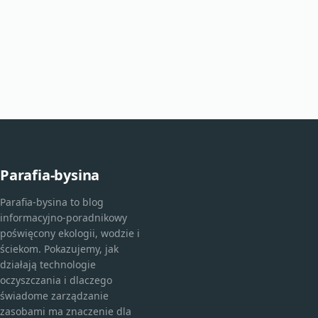
Parafia-bysina
Parafia-bysina to blog
informacyjno-poradnikowy
poświęcony ekologii, wodzie i
ściekom. Pokazujemy, jak
działają technologie
oczyszczania i dlaczego
świadome zarządzanie
zasobami ma znaczenie dla