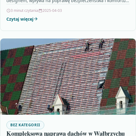
designem, wpływa na poprawę bezpieczeństwa i komfortu
pracy. Autor podkreśla, że nowoczesne systemy…
3 minut czytania
2025-04-03
Czytaj więcej
BEZ KATEGORII
Kompleksowa naprawa dachów w Wałbrzychu