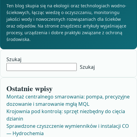
Ten blog skupia się na ekologii oraz technologiach wodno-
ściekowych, łącząc wiedzę o oczyszczaniu, monitoringu
jakości wody i nowoczesnych rozwiązaniach dla ścieków
oraz odpadów. Na stronie znajdziesz artykuły wyjaśniające
procesy, urządzenia i dobre praktyki związane z ochroną
środowiska.
Szukaj
Szukaj
Ostatnie wpisy
Montaż centralnego smarowania: pompa, precyzyjne
dozowanie i smarowanie mgłą MQL
Krojownia pod kontrolą: sprzęt niezbędny do cięcia
dzianin
Sprawdzone czyszczenie wymienników i instalacji CO
— Hydrochemia