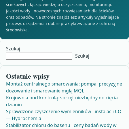
ściekowych, łącząc wiedzę o oczyszczaniu, monitoringu
jakości wody i nowoczesnych rozwiązaniach dla ścieków
oraz odpadów. Na stronie znajdziesz artykuły wyjaśniające
procesy, urządzenia i dobre praktyki związane z ochroną
środowiska.
Szukaj
Szukaj
Ostatnie wpisy
Montaż centralnego smarowania: pompa, precyzyjne
dozowanie i smarowanie mgłą MQL
Krojownia pod kontrolą: sprzęt niezbędny do cięcia
dzianin
Sprawdzone czyszczenie wymienników i instalacji CO
— Hydrochemia
Stabilizator chloru do basenu i ceny badań wody w