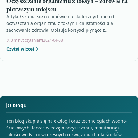
Oczyszczanie organizmu z toksyn – zdrowie na
pierwszym miejscu
Artykuł skupia się na omówieniu skutecznych metod
oczyszczania organizmu z toksyn i ich istotności dla
zachowania zdrowia. Opisuje korzyści płynące z
regularnego spożywania błonnika…
3 minut czytania
2024-04-08
Czytaj więcej
O blogu
Ten blog skupia się na ekologii oraz technologiach wodno-
ściekowych, łącząc wiedzę o oczyszczaniu, monitoringu
jakości wody i nowoczesnych rozwiązaniach dla ścieków