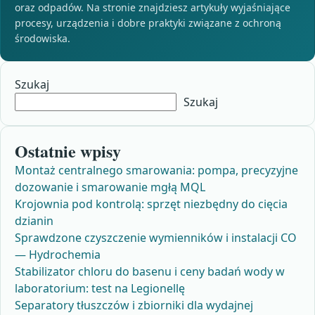
oraz odpadów. Na stronie znajdziesz artykuły wyjaśniające
procesy, urządzenia i dobre praktyki związane z ochroną
środowiska.
Szukaj
Szukaj
Ostatnie wpisy
Montaż centralnego smarowania: pompa, precyzyjne
dozowanie i smarowanie mgłą MQL
Krojownia pod kontrolą: sprzęt niezbędny do cięcia
dzianin
Sprawdzone czyszczenie wymienników i instalacji CO
— Hydrochemia
Stabilizator chloru do basenu i ceny badań wody w
laboratorium: test na Legionellę
Separatory tłuszczów i zbiorniki dla wydajnej