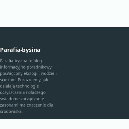
Parafia-bysina
Parafia-bysina to blog
informacyjno-poradnikowy
poświęcony ekologii, wodzie i
ściekom. Pokazujemy, jak
działają technologie
oczyszczania i dlaczego
świadome zarządzanie
zasobami ma znaczenie dla
środowiska.
KATEGORIE