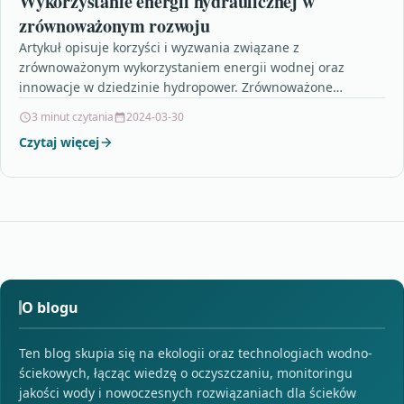
Wykorzystanie energii hydraulicznej w
zrównoważonym rozwoju
Artykuł opisuje korzyści i wyzwania związane z
zrównoważonym wykorzystaniem energii wodnej oraz
innowacje w dziedzinie hydropower. Zrównoważone
wykorzystanie energii wodnej przynosi liczne korzyści,
3 minut czytania
2024-03-30
takie…
Czytaj więcej
O blogu
Ten blog skupia się na ekologii oraz technologiach wodno-
ściekowych, łącząc wiedzę o oczyszczaniu, monitoringu
jakości wody i nowoczesnych rozwiązaniach dla ścieków