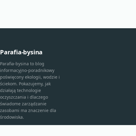
Parafia-bysina
Parafia-bysina to blog
informacyjno-poradnikowy
poświęcony ekologii, wodzie i
ściekom. Pokazujemy, jak
działają technologie
oczyszczania i dlaczego
świadome zarządzanie
zasobami ma znaczenie dla
środowiska.
KATEGORIE