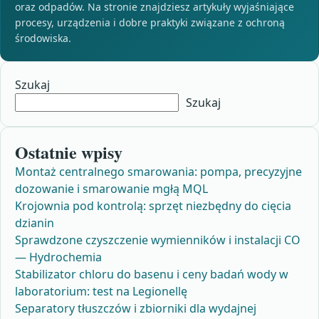
oraz odpadów. Na stronie znajdziesz artykuły wyjaśniające
procesy, urządzenia i dobre praktyki związane z ochroną
środowiska.
Szukaj
Szukaj
Ostatnie wpisy
Montaż centralnego smarowania: pompa, precyzyjne
dozowanie i smarowanie mgłą MQL
Krojownia pod kontrolą: sprzęt niezbędny do cięcia
dzianin
Sprawdzone czyszczenie wymienników i instalacji CO
— Hydrochemia
Stabilizator chloru do basenu i ceny badań wody w
laboratorium: test na Legionellę
Separatory tłuszczów i zbiorniki dla wydajnej