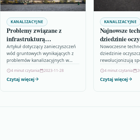
KANALIZACYJNE
KANALIZACYJNE
Problemy związane z
Najnowsze tech
infrastrukturą
dziedzinie ocz
kanalizacyjną w Polsce
ścieków
Artykuł dotyczący zanieczyszczeń
Nowoczesne techn
wód gruntowych wynikających z
dziedzinie oczyszc
problemów kanalizacyjnych w
rewolucjonizują sp
Polsce przedstawia kompleksową
oczyszczalnie ście
4 minut czytania
2023-11-28
4 minut czytania
2
analizę skutków niewłaściwego
artykule przedstaw
Czytaj więcej
Czytaj więcej
zarządzania infrastrukturą
najnowsze trendy 
kanalizacyjną oraz braku
ścieków, skupiając
efektywności systemów
oczyszczania…