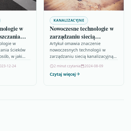
KANALIZACYJNE
nologie w
Nowoczesne technologie w
yszczania
zarządzaniu siecią
kanalizacyjną
ologie w
Artykuł omawia znaczenie
zania ścieków
nowoczesnych technologii w
osób, w jaki
zarządzaniu siecią kanalizacyjną,
ków działają. W
wskazując na ich kluczową rolę w
023-12-24
2 minut czytania
2024-08-09
ione zostały
monitorowaniu, wykrywaniu
Czytaj więcej
w oczyszczaniu
awarii oraz optymalizacji
e się…
przepływu ścieków. Przedstawia,
jak…