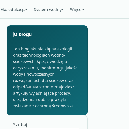
Eko edukacja
System wodny
Więcej
O blogu
Ten blog skupia się na ekologii
oraz technologiach wodno-
ściekowych, łącząc wiedzę o
oczyszczaniu, monitoringu jakości
wody i nowoczesnych
rozwiązaniach dla ścieków oraz
odpadów. Na stronie znajdziesz
artykuły wyjaśniające procesy,
urządzenia i dobre praktyki
związane z ochroną środowiska.
Szukaj