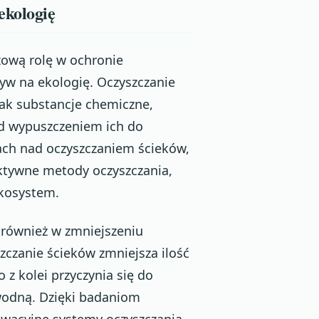
ekologię
ową rolę w ochronie
ływ na ekologię. Oczyszczanie
jak substancje chemiczne,
zed wypuszczeniem ich do
ach nad oczyszczaniem ścieków,
ektywne metody oczyszczania,
ekosystem.
również w zmniejszeniu
zczanie ścieków zmniejsza ilość
o z kolei przyczynia się do
wodną. Dzięki badaniom
wacyjne systemy oczyszczania,