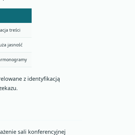
acja treści
uża jasność
 harmonogramy
relowane z identyfikacją
zekazu.
żenie sali konferencyjnej