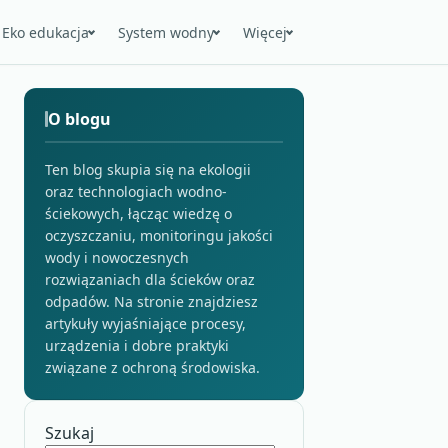
Eko edukacja
System wodny
Więcej
O blogu
Ten blog skupia się na ekologii
oraz technologiach wodno-
ściekowych, łącząc wiedzę o
oczyszczaniu, monitoringu jakości
wody i nowoczesnych
rozwiązaniach dla ścieków oraz
odpadów. Na stronie znajdziesz
artykuły wyjaśniające procesy,
urządzenia i dobre praktyki
związane z ochroną środowiska.
Szukaj