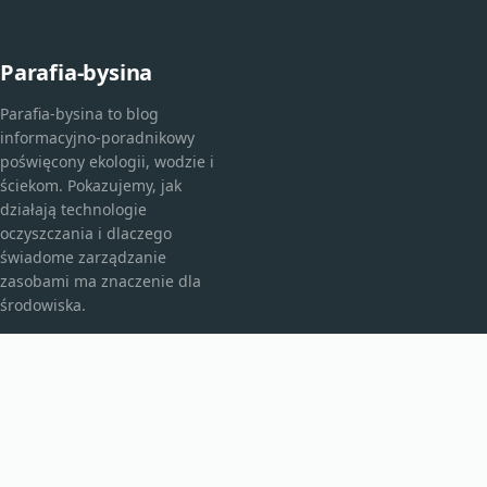
Parafia-bysina
Parafia-bysina to blog
informacyjno-poradnikowy
poświęcony ekologii, wodzie i
ściekom. Pokazujemy, jak
działają technologie
oczyszczania i dlaczego
świadome zarządzanie
zasobami ma znaczenie dla
środowiska.
KATEGORIE
Bez kategorii
Bez kategorii