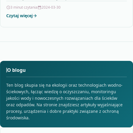
wykorzystanie energii wodnej przynosi liczne korzyści,
3 minut czytania
2024-03-30
takie…
Czytaj więcej
O blogu
Ten blog skupia się na ekologii oraz technologiach wodno-
ściekowych, łącząc wiedzę o oczyszczaniu, monitoringu
jakości wody i nowoczesnych rozwiązaniach dla ścieków
oraz odpadów. Na stronie znajdziesz artykuły wyjaśniające
procesy, urządzenia i dobre praktyki związane z ochroną
środowiska.