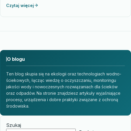
Czytaj więcej
O blogu
Ten blog skupia się na ekologii oraz technologiach wodno-
ściekowych, łącząc wiedzę o oczyszczaniu, monitoringu
jakości wody i nowoczesnych rozwiązaniach dla ścieków
oraz odpadów. Na stronie znajdziesz artykuły wyjaśniające
procesy, urządzenia i dobre praktyki związane z ochroną
środowiska.
Szukaj