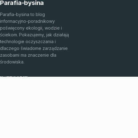
Parafia-bysina
Parafia-bysina to blog
informacyjno-poradnikowy
poświęcony ekologii, wodzie i
ściekom. Pokazujemy, jak działają
technologie oczyszczania i
dlaczego świadome zarządzanie
zasobami ma znaczenie dla
środowiska.
KATEGORIE
Bez kategorii
Bez kategorii
TEMATY
Edukacja Ekologiczna