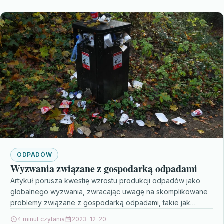
ODPADÓW
Wyzwania związane z gospodarką odpadami
Artykuł porusza kwestię wzrostu produkcji odpadów jako
globalnego wyzwania, zwracając uwagę na skomplikowane
problemy związane z gospodarką odpadami, takie jak
zanieczyszczenie środowiska i zagrożenia…
4 minut czytania
2023-12-20