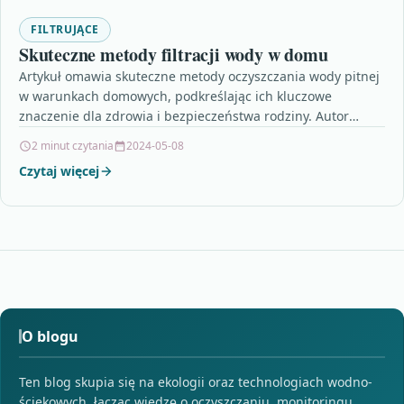
FILTRUJĄCE
Skuteczne metody filtracji wody w domu
Artykuł omawia skuteczne metody oczyszczania wody pitnej
w warunkach domowych, podkreślając ich kluczowe
znaczenie dla zdrowia i bezpieczeństwa rodziny. Autor
przedstawia kilka skutecznych metod…
2 minut czytania
2024-05-08
Czytaj więcej
O blogu
Ten blog skupia się na ekologii oraz technologiach wodno-
ściekowych, łącząc wiedzę o oczyszczaniu, monitoringu