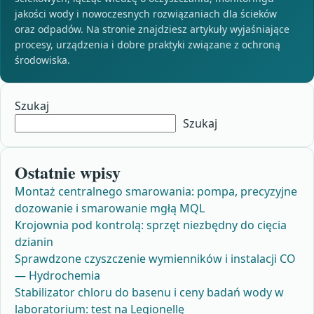
jakości wody i nowoczesnych rozwiązaniach dla ścieków
oraz odpadów. Na stronie znajdziesz artykuły wyjaśniające
procesy, urządzenia i dobre praktyki związane z ochroną
środowiska.
Szukaj
Szukaj
Ostatnie wpisy
Montaż centralnego smarowania: pompa, precyzyjne
dozowanie i smarowanie mgłą MQL
Krojownia pod kontrolą: sprzęt niezbędny do cięcia
dzianin
Sprawdzone czyszczenie wymienników i instalacji CO
— Hydrochemia
Stabilizator chloru do basenu i ceny badań wody w
laboratorium: test na Legionellę