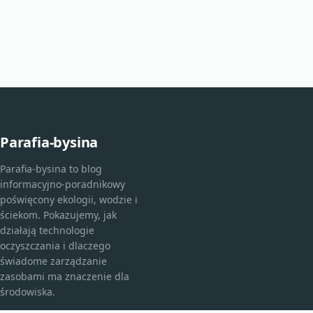
Parafia-bysina
Parafia-bysina to blog
informacyjno-poradnikowy
poświęcony ekologii, wodzie i
ściekom. Pokazujemy, jak
działają technologie
oczyszczania i dlaczego
świadome zarządzanie
zasobami ma znaczenie dla
środowiska.