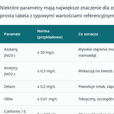
Niektóre parametry mają największe znaczenie dla z
prosta tabela z typowymi wartościami referencyjnym
Norma
Parametr
Co oznacza
(przykładowo)
Azotany
Wysokie stężenie mo
≤ 50 mg/L
(NO3-)
niemowląt
Azotyny
≤ 0,5 mg/L
Wskazują na świeże 
(NO2-)
Żelazo
≤ 0,2 mg/L
Powoduje smak, zapa
Ołów
≤ 0,01 mg/L
Toksyczny, szczególn
Coliforms / E.