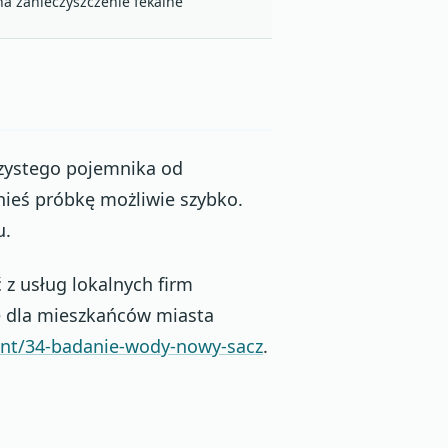
a zanieczyszczenie fekalne
czystego pojemnika od
anieś próbkę możliwie szybko.
u.
ć z usług lokalnych firm
tę dla mieszkańców miasta
nt/34-badanie-wody-nowy-sacz
.