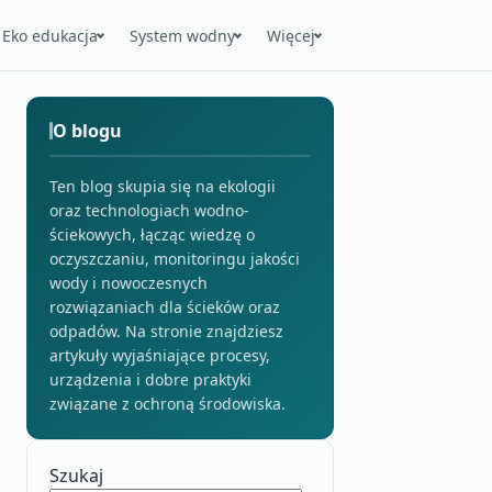
Eko edukacja
System wodny
Więcej
O blogu
Ten blog skupia się na ekologii
oraz technologiach wodno-
ściekowych, łącząc wiedzę o
oczyszczaniu, monitoringu jakości
wody i nowoczesnych
rozwiązaniach dla ścieków oraz
odpadów. Na stronie znajdziesz
artykuły wyjaśniające procesy,
urządzenia i dobre praktyki
związane z ochroną środowiska.
Szukaj