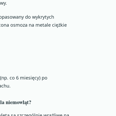
awy.
 dopasowany do wykrytych
cona osmoza na metale ciężkie
 (np. co 6 miesięcy) po
achu.
la niemowląt?
ęta są szczególnie wrażliwe na