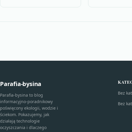
szkodliwych gazów
globalnym krajobr
cieplarnianych,…
energetycznym. Au
KATE
Parafia-bysina
Bez kat
Parafia-bysina to blog
informacyjno-poradnikowy
Bez kat
poświęcony ekologii, wodzie i
ściekom. Pokazujemy, jak
działają technologie
oczyszczania i dlaczego