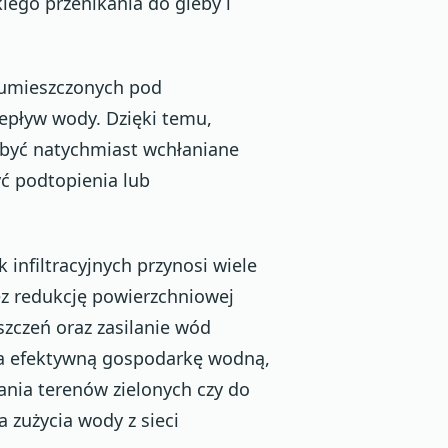
ego przenikania do gleby i
r, umieszczonych pod
epływ wody. Dzięki temu,
być natychmiast wchłaniane
yć podtopienia lub
infiltracyjnych przynosi wiele
ez redukcję powierzchniowej
szczeń oraz zasilanie wód
na efektywną gospodarkę wodną,
nia terenów zielonych czy do
a zużycia wody z sieci