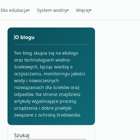
Eko edukacja
System wodny
Więcej
O blogu
Ten blog skupia się na ekologii
oraz technologiach wodno-
ściekowych, łącząc wiedzę o
oczyszczaniu, monitoringu jakości
wody i nowoczesnych
rozwiązaniach dla ścieków oraz
odpadów. Na stronie znajdziesz
artykuły wyjaśniające procesy,
urządzenia i dobre praktyki
związane z ochroną środowiska.
Szukaj