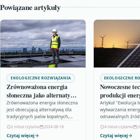
Powiązane artykuły
EKOLOGICZNE ROZWIĄZANIA
EKOLOGICZNE R
Zrównoważona energia
Nowoczesne tec
słoneczna jako alternatywa
produkcji ener
dla paliw kopalnych
odnawialnej: P
Zrównoważona energia słoneczna
Artykuł "Ewolucja t
jest obiecującą alternatywą dla
wytwarzania energi
ekologicznego 
tradycyjnych paliw kopalnych,
odnawialnych źróde
oferując wiele korzyści dla
kluczową rolę, jak
2 minut czytania
2024-08-18
4 minut czytania
2
środowiska i gospodarki. Jej
technologie w prod
Czytaj więcej
Czytaj więcej
wykorzystanie nie emituje
odnawialnej odgry