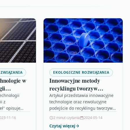
OZWIĄZANIA
EKOLOGICZNE ROZWIĄZANIA
hnologie w
Innowacyjne metody
gii
recyklingu tworzyw
rzyszłość
sztucznych
echnologii
Artykuł przedstawia innowacyjne
i z
technologie oraz rewolucyjne
rozwoju
ł" opisuje
podejście do recyklingu tworzyw
ą nowoczesne
sztucznych, zwracając uwagę na
023-11-16
2 minut czytania
2024-05-14
ukcji energii
znaczący wzrost świadomości
Czytaj więcej
wają w
społecznej na temat konieczności