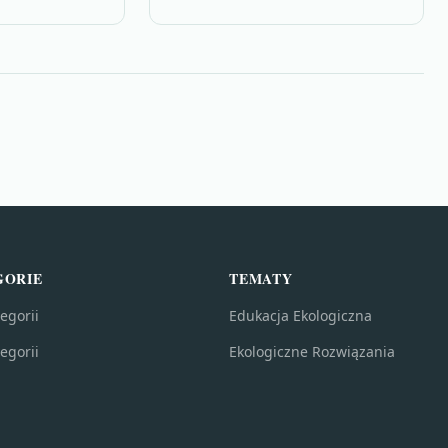
azie
redukcji plastiku. W…
tor…
GORIE
TEMATY
egorii
Edukacja Ekologiczna
egorii
Ekologiczne Rozwiązania