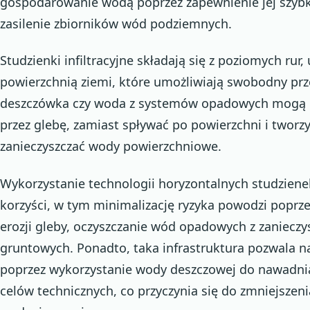
gospodarowanie wodą poprzez zapewnienie jej szybki
zasilenie zbiorników wód podziemnych.
Studzienki infiltracyjne składają się z poziomych ru
powierzchnią ziemi, które umożliwiają swobodny prz
deszczówka czy woda z systemów opadowych mogą 
przez glebę, zamiast spływać po powierzchni i tworz
zanieczyszczać wody powierzchniowe.
Wykorzystanie technologii horyzontalnych studzienek 
korzyści, w tym minimalizację ryzyka powodzi poprz
erozji gleby, oczyszczanie wód opadowych z zanieczy
gruntowych. Ponadto, taka infrastruktura pozwala 
poprzez wykorzystanie wody deszczowej do nawadnia
celów technicznych, co przyczynia się do zmniejszeni