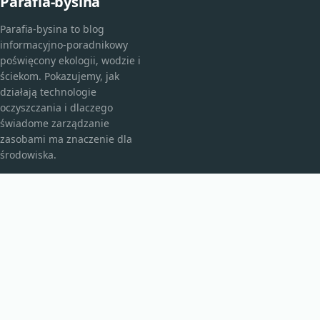
Parafia-bysina
Parafia-bysina to blog
informacyjno-poradnikowy
poświęcony ekologii, wodzie i
ściekom. Pokazujemy, jak
działają technologie
oczyszczania i dlaczego
świadome zarządzanie
zasobami ma znaczenie dla
środowiska.
KATEGORIE
Bez kategorii
Bez kategorii
TEMATY
Edukacja Ekologiczna