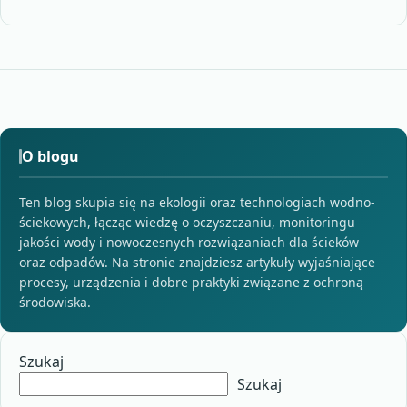
O blogu
Ten blog skupia się na ekologii oraz technologiach wodno-
ściekowych, łącząc wiedzę o oczyszczaniu, monitoringu
jakości wody i nowoczesnych rozwiązaniach dla ścieków
oraz odpadów. Na stronie znajdziesz artykuły wyjaśniające
procesy, urządzenia i dobre praktyki związane z ochroną
środowiska.
Szukaj
Szukaj