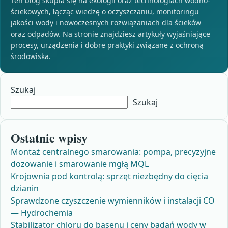
Ten blog skupia się na ekologii oraz technologiach wodno-
ściekowych, łącząc wiedzę o oczyszczaniu, monitoringu
jakości wody i nowoczesnych rozwiązaniach dla ścieków
oraz odpadów. Na stronie znajdziesz artykuły wyjaśniające
procesy, urządzenia i dobre praktyki związane z ochroną
środowiska.
Szukaj
Szukaj
Ostatnie wpisy
Montaż centralnego smarowania: pompa, precyzyjne
dozowanie i smarowanie mgłą MQL
Krojownia pod kontrolą: sprzęt niezbędny do cięcia
dzianin
Sprawdzone czyszczenie wymienników i instalacji CO
— Hydrochemia
Stabilizator chloru do basenu i ceny badań wody w