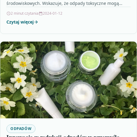
środowiskowych. Wskazuje, że odpady toksyczne mogą
skażać glebę, wody gruntowe oraz…
2 minut czytania
2024-01-12
Czytaj więcej
ODPADÓW