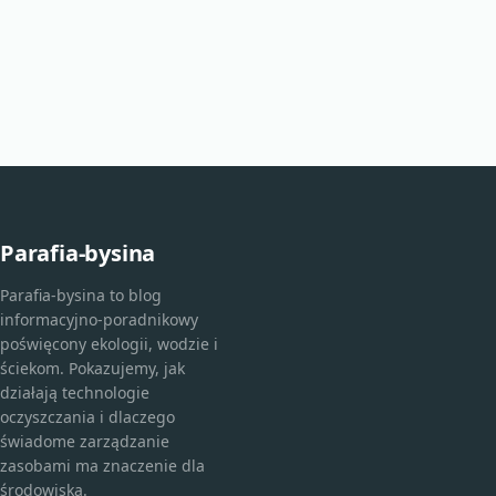
Parafia-bysina
Parafia-bysina to blog
informacyjno-poradnikowy
poświęcony ekologii, wodzie i
ściekom. Pokazujemy, jak
działają technologie
oczyszczania i dlaczego
świadome zarządzanie
zasobami ma znaczenie dla
środowiska.