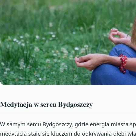
Medytacja w sercu Bydgoszczy
W samym sercu Bydgoszczy, gdzie energia miasta sp
medytacja staje się kluczem do odkrywania głębi w