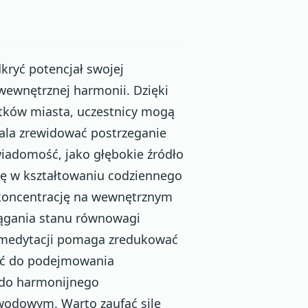
kryć potencjał swojej
wewnętrznej harmonii. Dzięki
ków miasta, uczestnicy mogą
wala zrewidować postrzeganie
wiadomość, jako głębokie źródło
olę w kształtowaniu codziennego
 koncentrację na wewnętrznym
iągania stanu równowagi
 medytacji pomaga zredukować
ość do podejmowania
 do harmonijnego
awodowym. Warto zaufać sile