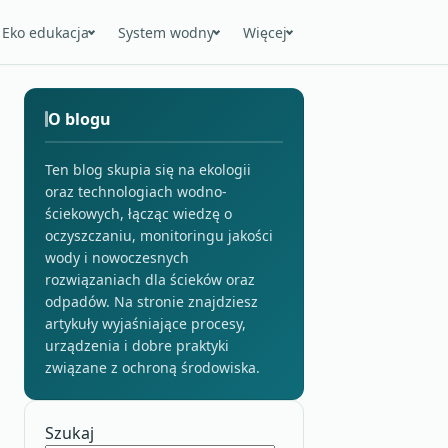
Eko edukacja
System wodny
Więcej
O blogu
Ten blog skupia się na ekologii
oraz technologiach wodno-
ściekowych, łącząc wiedzę o
oczyszczaniu, monitoringu jakości
wody i nowoczesnych
rozwiązaniach dla ścieków oraz
odpadów. Na stronie znajdziesz
artykuły wyjaśniające procesy,
urządzenia i dobre praktyki
związane z ochroną środowiska.
Szukaj