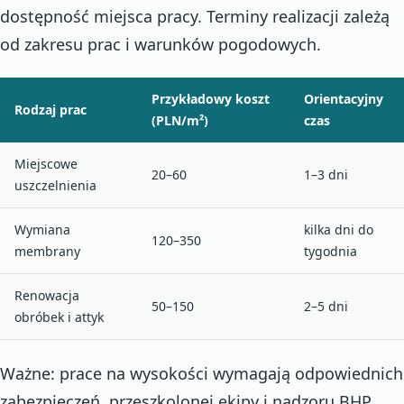
dostępność miejsca pracy. Terminy realizacji zależą
od zakresu prac i warunków pogodowych.
Przykładowy koszt
Orientacyjny
Rodzaj prac
(PLN/m²)
czas
Miejscowe
20–60
1–3 dni
uszczelnienia
Wymiana
kilka dni do
120–350
membrany
tygodnia
Renowacja
50–150
2–5 dni
obróbek i attyk
Ważne: prace na wysokości wymagają odpowiednich
zabezpieczeń, przeszkolonej ekipy i nadzoru BHP.