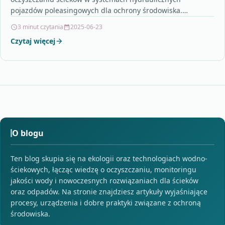
pojazdów poleasingowych dla ochrony środowiska.
Zaprezentowano przykłady nowoczesnych technologii
3 minut czytania
2025-06-23
oczyszczania, takich jak…
Czytaj więcej
O blogu
Ten blog skupia się na ekologii oraz technologiach wodno-
ściekowych, łącząc wiedzę o oczyszczaniu, monitoringu
jakości wody i nowoczesnych rozwiązaniach dla ścieków
oraz odpadów. Na stronie znajdziesz artykuły wyjaśniające
procesy, urządzenia i dobre praktyki związane z ochroną
środowiska.