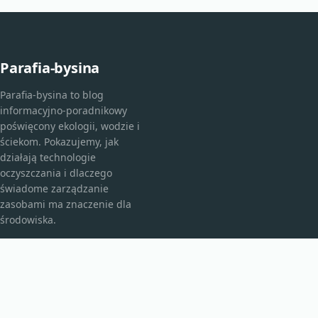
Parafia-bysina
Parafia-bysina to blog
informacyjno-poradnikowy
poświęcony ekologii, wodzie i
ściekom. Pokazujemy, jak
działają technologie
oczyszczania i dlaczego
świadome zarządzanie
zasobami ma znaczenie dla
środowiska.
KATEGORIE
Bez kategorii
Bez kategorii