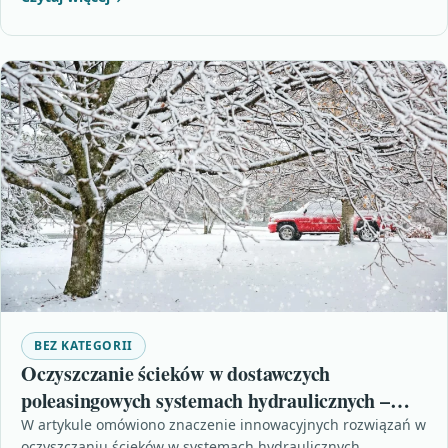
BEZ KATEGORII
Oczyszczanie ścieków w dostawczych
poleasingowych systemach hydraulicznych –
krok w stronę ekologicznej przyszłości
W artykule omówiono znaczenie innowacyjnych rozwiązań w
oczyszczaniu ścieków w systemach hydraulicznych