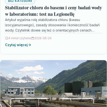
BEZ KATEGORII
Stabilizator chloru do basenu i ceny badań wody
w laboratorium: test na Legionellę
Artykuł wyjaśnia rolę stabilizatora chloru (kwasu
izocyjanurowego), zasady stosowania i konieczność badań
wody. Czytelnik dowie się też o orientacyjnych cenach
testów, w tym na…
4 minut czytania
2026-05-24
Czytaj więcej